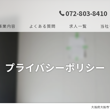
072-803-8410
事業内容
よくある質問
求人一覧
当社
ジョン
未経験
タッフ
社宅
プライバシーポリシー
学歴不
高収入
正社員
大阪府大阪市