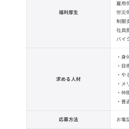
雇用
福利厚生
労災
制服
社員
バイ
・身
・目
・や
求める人材
・メ
・仲
・普
応募方法
お電