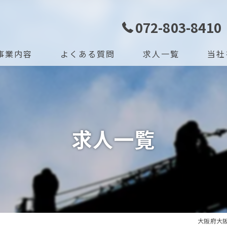
072-803-8410
事業内容
よくある質問
求人一覧
当社
ジョン
未経験
タッフ
社宅
求人一覧
学歴不
高収入
正社員
大阪府大