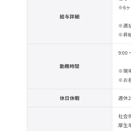
※6ヶ
給与詳細
※週払
※昇
9:00 
勤務時間
※現
※お
休日休暇
週休2
社会
厚生