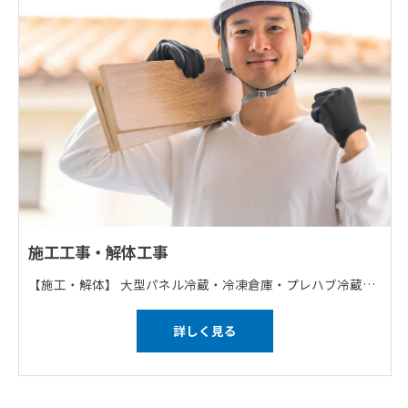
施工工事・解体工事
【施工・解体】 大型パネル冷蔵・冷凍倉庫・プレハブ冷蔵・冷凍庫・食品工業用クリーンルーム・工業用クリーンルーム・内装耐火間仕切 【どの仕事も一人では行いません】 1班が出張の際は残りの3班が大阪の作業を行うなど、4つ班を分けて仕事を回しております。 ※全員で作業を行う場合もあります。 【研修について】 マンツーマンでしっかりを教えていきます！
詳しく見る