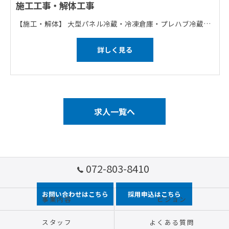
施工工事・解体工事
【施工・解体】 大型パネル冷蔵・冷凍倉庫・プレハブ冷蔵・冷凍庫・食品工業用クリーンルーム・工業用クリーンルーム・内装耐火間仕切 【どの仕事も一人では行いません】 1班が出張の際は残りの3班が大阪の作業を行うなど、4つ班を分けて仕事を回しております。 ※全員で作業を行う場合もあります。 【研修について】 マンツーマンでしっかりを教えていきます！
詳しく見る
求人一覧へ
072-803-8410
お問い合わせはこちら
採用申込はこちら
事業内容
ビジョン
スタッフ
よくある質問