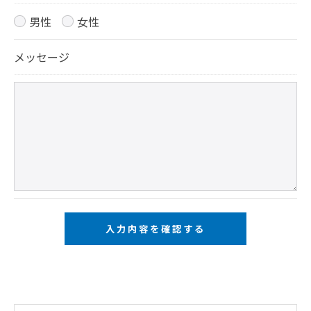
用停止の手続を定めさせて頂いております。
男性
女性
ご本人である事を確認のうえ、対応させて頂きま
メッセージ
す。
個人情報の開示･訂正･削除・利用停止の具体的手続
きにつきましては、お電話でお問合せ下さい。