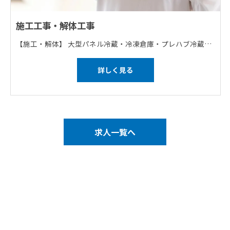
施工工事・解体工事
【施工・解体】 大型パネル冷蔵・冷凍倉庫・プレハブ冷蔵・冷凍庫・食品工業用クリーンルーム・工業用クリーンルーム・内装耐火間仕切 【どの仕事も一人では行いません】 1班が出張の際は残りの3班が大阪の作業を行うなど、4つ班を分けて仕事を回しております。 ※全員で作業を行う場合もあります。 【研修について】 マンツーマンでしっかりを教えていきます！
詳しく見る
求人一覧へ