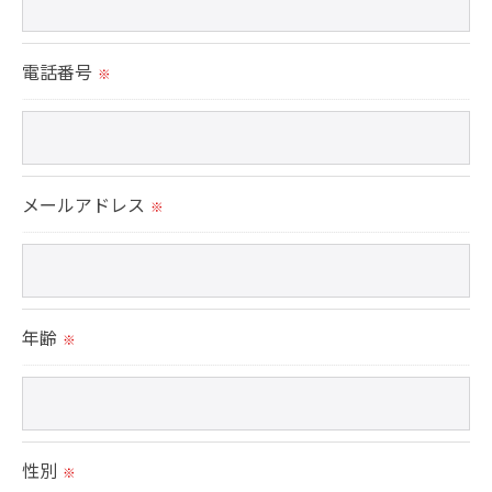
これらの委託先に対しては個人情報保護契約等の措
置をとり、適切な監督を行います。
電話番号
※
＜個人情報の安全管理＞
当社では、個人情報の漏洩等がなされないよう、適
切に安全管理対策を実施します。
メールアドレス
※
＜個人情報を与えなかった場合に生じる結果＞
必要な情報を頂けない場合は、それに対応した当社
のサービスをご提供できない場合がございますので
年齢
※
予めご了承ください。
＜個人情報の開示･訂正・削除･利用停止の手続につ
いて＞
性別
※
当社では、お客様の個人情報の開示･訂正･削除・利