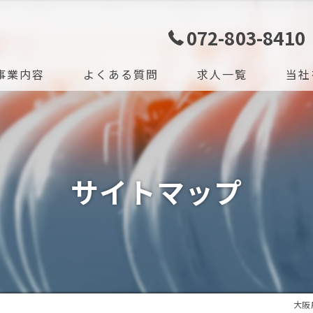
072-803-8410
事業内容
よくある質問
求人一覧
当社
ジョン
未経験
タッフ
社宅
サイトマップ
学歴不
高収入
正社員
大阪