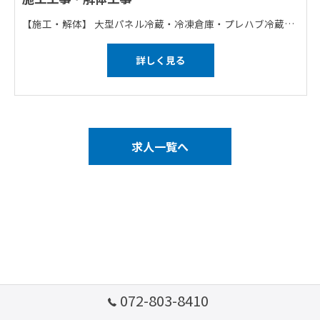
【施工・解体】 大型パネル冷蔵・冷凍倉庫・プレハブ冷蔵・冷凍庫・食品工業用クリーンルーム・工業用クリーンルーム・内装耐火間仕切 【どの仕事も一人では行いません】 1班が出張の際は残りの3班が大阪の作業を行うなど、4つ班を分けて仕事を回しております。 ※全員で作業を行う場合もあります。 【研修について】 マンツーマンでしっかりを教えていきます！
詳しく見る
求人一覧へ
072-803-8410